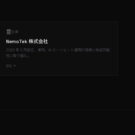
企業
NemoTek 株式会社
2026 年 2 月設立、東京。AI エージェント運用の信頼と検証可能
性に取り組む。
読む