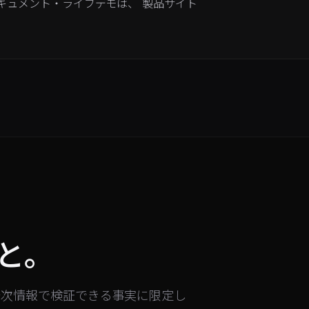
SDK ドキュメント・ライブデモは、 製品サイト
。
と。
一次情報で検証できる事実に限定し