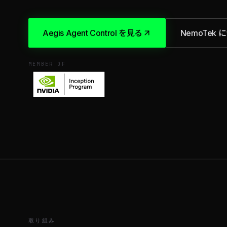
Aegis Agent Control を見る
NemoTek 
MEMBER OF
取り組み